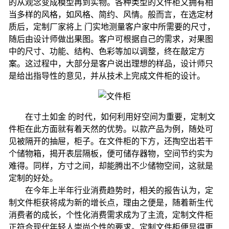
的从观念变成模型再到实物。各种类型的文件柜又拥有相
当多样的风格，如风格、简约、风情。般而言，在选定材
质后，定制厂家将上 门实地测量客户家中所需要的尺寸，
随后由设计师做出果图。客户可根据自己的需求，对果图
中的尺寸、功能、结构、色彩等加以调整，终在敲定方
案。这过程中，大部分是客户说出理想的样品，设计师只
是给出指导性的意见，并从技术上完成文件柜的设计。
在寸土如金 的时代，如何利用好空间为重要，定制文
件柜在此方面就有着天然的优势。以款产品为例，随处可
见被隔开的抽屉，柜子。在文件柜的下方，还掏空出若干
个储物箱，揭开表层隔板，便可储存器物，空间节约实为
难得。同样，方寸之间，却能腾出不少储物空间，这就是
定制的好处。
在今年上半年行业消费趋势时，相关的报告认为，定
制文件柜获将成为新的增长点，理由之便是，随着新生代
消费者的成长，个性化消费需求成为了主流，定制文件柜
正符合现代年轻人崇尚个性的要求。定制文件柜便显得更