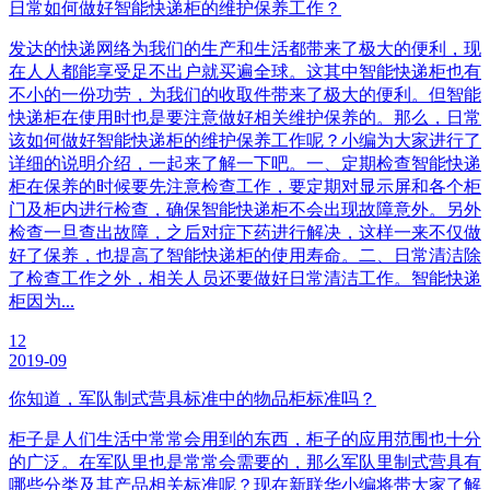
日常如何做好智能快递柜的维护保养工作？
发达的快递网络为我们的生产和生活都带来了极大的便利，现
在人人都能享受足不出户就买遍全球。这其中智能快递柜也有
不小的一份功劳，为我们的收取件带来了极大的便利。但智能
快递柜在使用时也是要注意做好相关维护保养的。那么，日常
该如何做好智能快递柜的维护保养工作呢？小编为大家进行了
详细的说明介绍，一起来了解一下吧。一、定期检查智能快递
柜在保养的时候要先注意检查工作，要定期对显示屏和各个柜
门及柜内进行检查，确保智能快递柜不会出现故障意外。另外
检查一旦查出故障，之后对症下药进行解决，这样一来不仅做
好了保养，也提高了智能快递柜的使用寿命。二、日常清洁除
了检查工作之外，相关人员还要做好日常清洁工作。智能快递
柜因为...
12
2019-09
你知道，军队制式营具标准中的物品柜标准吗？
柜子是人们生活中常常会用到的东西，柜子的应用范围也十分
的广泛。在军队里也是常常会需要的，那么军队里制式营具有
哪些分类及其产品相关标准呢？现在新联华小编将带大家了解