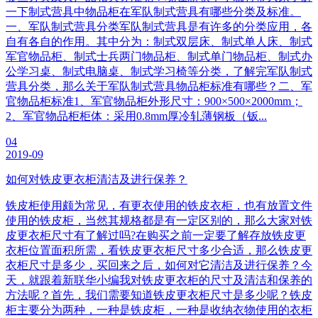
一下制式营具中物品柜在军队制式营具有哪些分类及标准。
一、军队制式营具分类军队制式营具是有许多的分类应用，各
自有各自的作用。其中分为：制式双层床、制式单人床、制式
军官物品柜、制式士兵两门物品柜、制式单门物品柜、制式办
公学习桌、制式电脑桌、制式学习椅等分类，了解完军队制式
营具分类，那么关于军队制式营具物品柜标准有哪些？二、军
官物品柜标准1、军官物品柜外形尺寸：900×500×2000mm；
2、军官物品柜柜体：采用0.8mm厚冷轧薄钢板（钣...
04
2019-09
如何对铁皮更衣柜清洁及进行保养？
铁皮柜使用颇为常见，有更衣使用的铁皮衣柜，也有放置文件
使用的铁皮柜，当然其规格都是有一定区别的，那么大家对铁
皮更衣柜尺寸有了解过吗?在购买之前一定要了解存放铁皮更
衣柜位置面积所需，看铁皮更衣柜尺寸多少合适，那么铁皮更
衣柜尺寸是多少，买回来之后，如何对它清洁及进行保养？今
天，就跟着新联华小编我对铁皮更衣柜的尺寸及清洁和保养的
方法呢？首先，我们需要知道铁皮更衣柜尺寸是多少呢？铁皮
柜主要分为两种，一种是铁皮柜，一种是收纳衣物使用的衣柜