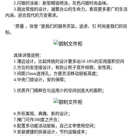
2.闪银的涂装：新型精锐喷涂，灰色闪银时尚品味。
3.跳出常规的设计，凝聚办公的生命力，表现更多更广的生活
内涵，迎合现代的万变需求。
“质量 ，信誉 ”是我们的服务宗旨，追求、引 时尚是我们的目
标。
具体详情说明：
1.薄边设计，比起传统的设计要多出10-18%的实用面积空间
2.方位的安连接设计，有防止柜子意外倾倒，安性高；
3.间距25mm连排孔，方便灵活移动层板高度；
4.中央门锁设计，安的保障；
5.优质开门精粹在与运用少的空间创造大的面积；
6.外形美观、典雅、新的设计；
7.掩门可作100度之开合；
8.配置多功能活动层板，自己主宰使用空间；
9.安装便捷的拆装设计，节约运输成本；