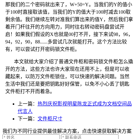
那我们的二个密码就出来了，
W+50=Y
。当我们的
Y
的值小
于
100
时直接取该值，当我们的
Y
的值大于
100
时减去
100
取
剩余值。我们继续左转对准我们算出来的值
Y
，然后我们拿
着开门杆往开的方向用力，同时往右转动密码盘尝试开
启！如果我们假设的
X
也就是
00
打不开，接下来试
98
，
96
，
94
，
92
，
90
，
88......
多尝试几次就能打开。这个方法比较
有，可以尝试打开密码锁文件柜。
本文就给大家介绍了普通文件柜和密码锁文件柜怎么撬
开的方法，这些方法也许大家现在还用不上，但是可以收
藏起来，以防万文件柜锁住，可以快速的解决问题。当然
生活中我们还是要把钥匙好好保管，以免不小心丢了钥匙
文件柜打不开而着急。
上一篇：
热烈庆祝影视明星陈龙正式成为文档空间品
代言人
下一篇：
文件柜尺寸
我们为不同行业提供最佳解决方案，点击快速获取解决方案