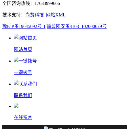
全国咨询热线：17633999666
技术支持：
尚贤科技
网站XML
豫ICP备19045092号-1
豫公网安备41031102000679号
网站首页
一键拨号
联系我们
在线留言