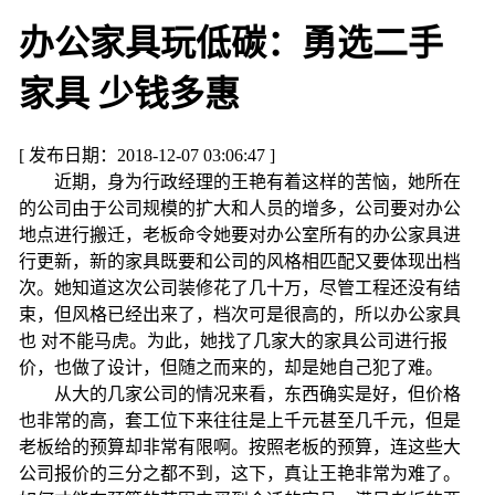
办公家具玩低碳：勇选二手
家具 少钱多惠
[ 发布日期：2018-12-07 03:06:47 ]
近期，身为行政经理的王艳有着这样的苦恼，她所在
的公司由于公司规模的扩大和人员的增多，公司要对办公
地点进行搬迁，老板命令她要对办公室所有的办公家具进
行更新，新的家具既要和公司的风格相匹配又要体现出档
次。她知道这次公司装修花了几十万，尽管工程还没有结
束，但风格已经出来了，档次可是很高的，所以办公家具
也 对不能马虎。为此，她找了几家大的家具公司进行报
价，也做了设计，但随之而来的，却是她自己犯了难。
从大的几家公司的情况来看，东西确实是好，但价格
也非常的高，套工位下来往往是上千元甚至几千元，但是
老板给的预算却非常有限啊。按照老板的预算，连这些大
公司报价的三分之都不到，这下，真让王艳非常为难了。