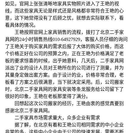
如见，官网上张张清晰地家具实物照片进入了王艳的视
线，而这些家具无论是样式还是风格都非常符合王艳的心
意，这下她觉得没有了后顾之忧，就想去实际联系下，看
看具体的情况。
王艳按照官网上家具销售的流程，拨打了北京二手家
具网的24小时销售热线010-64927929，客服人员仔细的询问
了王艳关于购买家具的需求后报了大体的购买价格，而这
个价格正好在公司的预算之内，正在王艳为价格满足了老
板的要求惊喜的时候，出乎她意料，几天后，二手家具网
派出了业的设计人员对王艳所在的公司进行了测量，并为
其量身定做出套方案。由于设计的业，价格非常合理，老
板看了方案之后很满意，当下就决定采用。后，公司搬家
时，北京二手家具网的家具安装等条龙服务给公司留下了
很好的印象，王艳在老板那里得了满分。
回想起这次公司搬家的经历，王艳由衷的感觉真要别
感谢北京二手家具网。
二手家具市场需求量大，众多企业有需求
据了解，在北京有着和王艳公司相同需求的中小企业
非常的多，这些中小企业由于公司的快速发展，需要不断