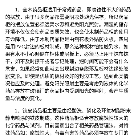
1
、全木药品柜适用于常规药品，即腐蚀性不大的药品
的摆放，由于很多药品都需要阴凉处避光保存，所以药品
柜的摆放位置必须远离水源和避免阳光照射。潮湿的储存
环境不仅仅会使药品变质失效，也会使木制药品柜的使用
寿命降低，由于木制药品柜是由刨花板外贴防火板，四周
是用
PVC
封边的板材制成，那么这种板材怕接触到水，如
果有水不小心倾倒在柜体或层板上，必须马上用干抹布抹
干，如不及时擦干或者忘记处理，短时间可能不会有什么
危害，如果经常如此就会出现封边条脱落及板材边缘处膨
胀变形。即使是优质的板材及好的封边工艺，遇到此类情
况也应及时处理。避免阳光照射主要是考虑到液体的化学
药品存放在玻璃门的药品柜内受到阳光的照射，会产生质
量与浓度的变化。
2
、铁皮药品柜主要是由经酸洗、磷化及环氧树脂粉末
静电喷涂的铁皮制成。这种药品柜适合存放腐蚀性较大的
化学药品与试剂。目前国家出台了相关药品管理法，对特
殊药品如：腐蚀性大，有毒有害等药品必须存放在专门的