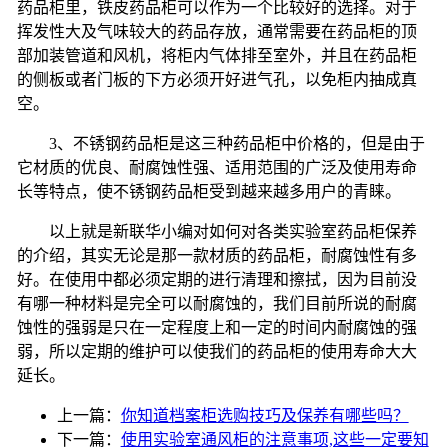
药品柜里，铁皮药品柜可以作为一个比较好的选择。对于
挥发性大及气味较大的药品存放，通常需要在药品柜的顶
部加装管道和风机，将柜内气体排至室外，并且在药品柜
的侧板或者门板的下方必须开好进气孔，以免柜内抽成真
空。
3
、不锈钢药品柜是这三种药品柜中价格的，但是由于
它材质的优良、耐腐蚀性强、适用范围的广泛及使用寿命
长等特点，使不锈钢药品柜受到越来越多用户的青睐。
以上就是新联华小编对如何对各类实验室药品柜保养
的介绍，其实无论是那一款材质的药品柜，耐腐蚀性有多
好。在使用中都必须定期的进行清理和擦拭，因为目前没
有哪一种材料是完全可以耐腐蚀的，我们目前所说的耐腐
蚀性的强弱是只在一定程度上和一定的时间内耐腐蚀的强
弱，所以定期的维护可以使我们的药品柜的使用寿命大大
延长。
上一篇：
你知道档案柜选购技巧及保养有哪些吗？
下一篇：
使用实验室通风柜的注意事项,这些一定要知