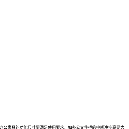
。办公家具的功能尺寸要满足使用要求。如办公文件柜的中间净空高要大