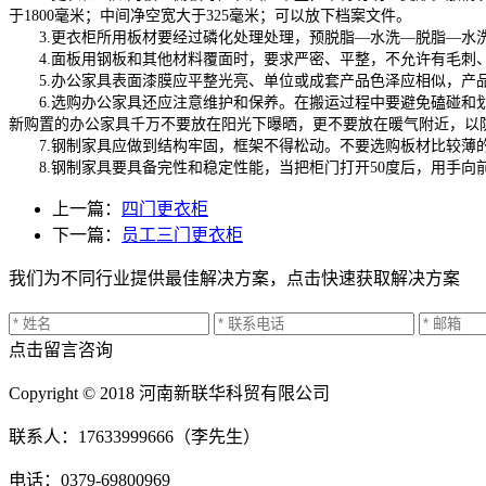
于1800毫米；中间净空宽大于325毫米；可以放下档案文件。
3.更衣柜所用板材要经过磷化处理处理，预脱脂—水洗—脱脂—水
4.面板用钢板和其他材料覆面时，要求严密、平整，不允许有毛刺
5.办公家具表面漆膜应平整光亮、单位或成套产品色泽应相似，产品
6.选购办公家具还应注意维护和保养。在搬运过程中要避免磕碰和划
新购置的办公家具千万不要放在阳光下曝晒，更不要放在暖气附近，以
7.钢制家具应做到结构牢固，框架不得松动。不要选购板材比较薄
8.钢制家具要具备完性和稳定性能，当把柜门打开50度后，用手向
上一篇：
四门更衣柜
下一篇：
员工三门更衣柜
我们为不同行业提供最佳解决方案，点击快速获取解决方案
点击留言咨询
Copyright © 2018 河南新联华科贸有限公司
联系人：17633999666（李先生）
电话：0379-69800969