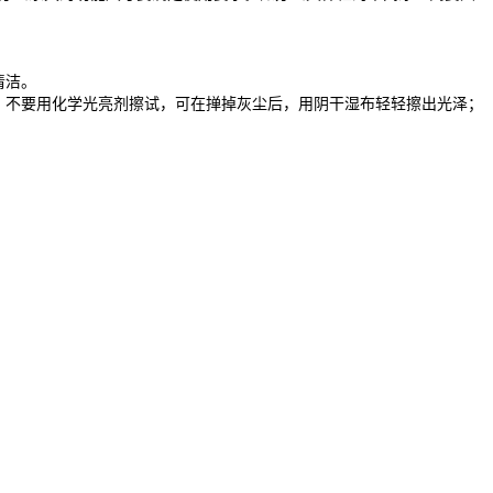
清洁。
，不要用化学光亮剂擦试，可在掸掉灰尘后，用阴干湿布轻轻擦出光泽；