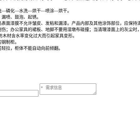
洗—磷化—水洗—烘干—喷涂—烘干。
、漏喷、鼓泡、起锈。
表面漆膜不允许皱皮、发粘和漏漆。产品内部及其他涂饰部位，应保持
伤；办公家具的裙板、地脚不要用湿墩布碰撞；当清理漆面上的灰尘时
防木材含水率变化过大而引起家具变形。
的钢制柜。
前轻拉，柜体不能自动向前倾翻。