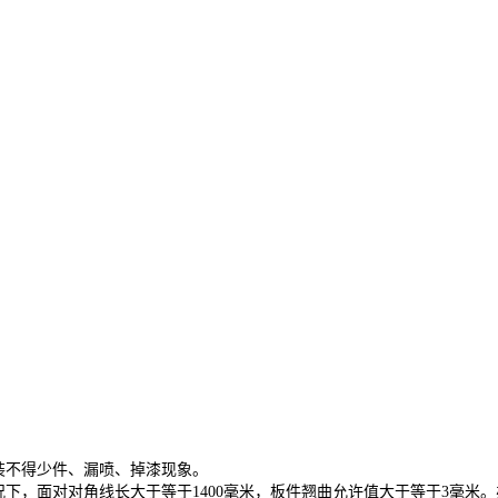
装不得少件、漏喷、掉漆现象。
，面对对角线长大于等于1400毫米，板件翘曲允许值大于等于3毫米