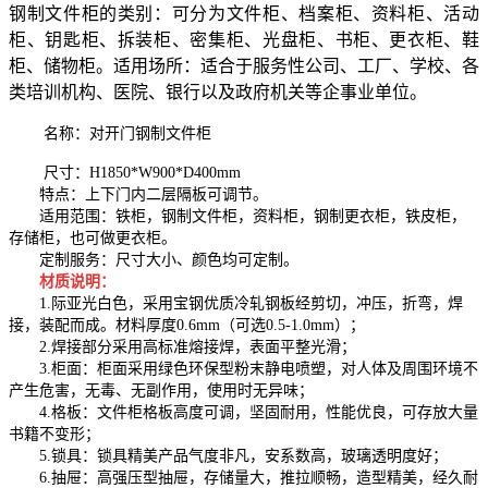
钢制文件柜的类别：可分为文件柜、档案柜、资料柜、活动
柜、钥匙柜、拆装柜、密集柜、光盘柜、书柜、更衣柜、鞋
柜、储物柜。适用场所：适合于服务性公司、工厂、学校、各
类培训机构、医院、银行以及政府机关等企事业单位。
名称：对开门钢制文件柜
尺寸：H1850*W900*D400mm
特点：上下门内二层隔板可调节。
适用范围：铁柜，钢制文件柜，资料柜，钢制更衣柜，铁皮柜，
存储柜，也可做更衣柜。
定制服务：尺寸大小、颜色均可定制。
材质说明：
1.际亚光白色，采用宝钢优质冷轧钢板经剪切，冲压，折弯，焊
接，装配而成。材料厚度0.6mm（可选0.5-1.0mm）；
2.焊接部分采用高标准熔接焊，表面平整光滑；
3.柜面：柜面采用绿色环保型粉末静电喷塑，对人体及周围环境不
产生危害，无毒、无副作用，使用时无异味；
4.格板：文件柜格板高度可调，坚固耐用，性能优良，可存放大量
书籍不变形；
5.锁具：锁具精美产品气度非凡，安系数高，玻璃透明度好；
6.抽屉：高强压型抽屉，存储量大，推拉顺畅，造型精美，经久耐