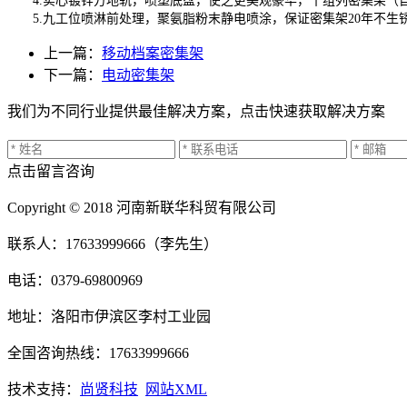
4.实心镀锌方地轨，喷塑底盘，使之更美观豪华，十组列密集架（自重70
5.九工位喷淋前处理，聚氨脂粉末静电喷涂，保证密集架20年不生
上一篇：
移动档案密集架
下一篇：
电动密集架
我们为不同行业提供最佳解决方案，点击快速获取解决方案
点击留言咨询
Copyright © 2018 河南新联华科贸有限公司
联系人：17633999666（李先生）
电话：0379-69800969
地址：洛阳市伊滨区李村工业园
全国咨询热线：17633999666
技术支持：
尚贤科技
网站XML