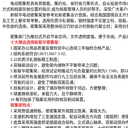
电动密集柜具有高智能、集约化、省时省力等优点，自从投放市场以来
方式和档案存放位置的指示,成为档案管理人员的好帮手。深受广大客户
新联华电动密集架是参考处新密集设计思路，结合我国国情自主开发
及工艺上都非常考察，选用优质冷轧钢板，钢材强度不论是立柱、挂板
中存放的
选择。密集架采用整块经过巧妙设计的侧板代替立柱；采用白
密集架门为推拉式开启节省空间，文件透明度强，便于存阅。产品采
十大理由选择新联华密集架：
1.国家办公用品质量监督检验中心连续三年抽检合格产品；
2.结构系统符合GB/T13667.3-92;
3.以优质冷轧钢板精工制造；
4.双轴驱动设计，避免架内储物不平衡带来之问题；
5.新联华密集架，经测试证明推动力与负载量的比例为1:1500，即以
6.喷涂前所有金属配件均进行九工位前处理，确保不含没法及表面锈
7.背板的设计，避免了隔板双面互通；
8.挂板的设计，避免了储存物件倾倒于邻边，方便整理；
9.球墨铸铁滚轮，承载力大，且宁静顺滑；
10.每列加装了隐蔽实用的防倾及制动装置。
密集架特点：
1.采用贺弧通侧板，使密集架外观圆泣饱满，美观大方。
2.变速机构增加了三变速固定盘，配自动离合方向盘（或摇把）使
3.底盘采用高强度桥梁插接组合结构，立式调心轴承，双驱动双向传