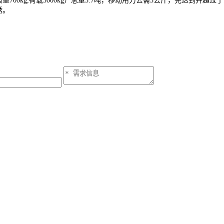
0kg,荷载3000kg）总重3.7吨，移动用力公需3公斤，完达到并超过
锈。