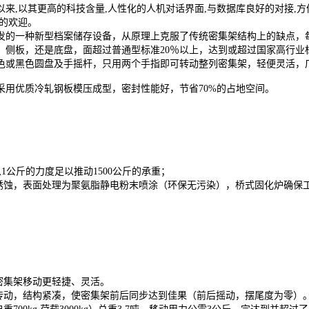
,以其更高的科技含量,人性化的人机对话界面,与数据库良好的对接,方便
的欢迎。
的一种新型档案储存设备，从原理上克服了传统密集架结构上的缺点，每
、侧板，还是底盘，面超过普通型标准20％以上，达到或超过国家高行业
色或黑色圆盘及手摇杆，只用两个手指即可转动整列密集架，轻便灵活，
用优质冷轧钢板模压成型，密封性能好，节省70%的占地空间。
1公斤的力度足以推动1500公斤的承重；
蚀，表面处理为聚氨脂静电粉末喷涂（环保无污染），桥式固化炉确保
密集架移动更轻捷、灵活。
动，结构紧凑，使密集架前后同步达到佳果（前后摇动，摆尾度为零）