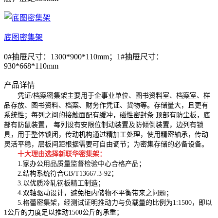
底图密集架
0#抽屉尺寸：1300*900*110mm；1#抽屉尺寸：
930*668*110mm
产品详情
凭证/档案密集架主要用于企事业单位、图书资料室、档案室、样
品存放、图书资料、档案、财务作凭证、货物等。存储量大，且更有
系统性；每列之间的接触面配有缓冲，磁性密封条 顶部有防尘板，底
部有防鼠装置， 每列设有安限位制动装置及防倾倒装置，边列有锁
具，用于整体锁闭，传动机构通过精加工处理，使用精密轴承，传动
灵活平稳，层板间距根据需要可自由调节；为密集存储的必备设备。
十大理由选择新联华密集架：
1.家办公用品质量监督检验中心合格产品；
2.结构系统符合GB/T13667.3-92；
3.以优质冷轧钢板精工制造；
4.双轴驱动设计，避免柜内储物不平衡带来之问题；
5.格蕾密集架，经测试证明推动力与负载量的比例为1:1500，即以
1公斤的力度足以推动1500公斤的承重；