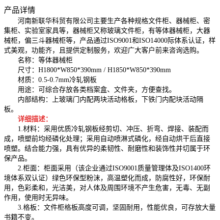
产品详情
河南新联华科贸有限公司主要生产各种规格文件柜、器械柜、密
集柜、实验室家具等，器械柜又称玻璃文件柜，有等体器械柜，大器
械柜，偏三斗器械柜等，产品通过ISO9001和ISO14000际体系认证，样
式美观，功能齐，且提供定制服务，欢迎广大客户前来咨询选购。
名称：等体器械柜
尺寸：H1800*W850*390mm / H1850*W850*390mm
材质：0.5-0.7mm冷轧钢板
用途：可综合存放各类档案盒、文件夹，方便查找。
内部结构：上玻璃门内配两块活动格板，下铁门内配块活动隔
板。
详细描述：
1.材料：采用优质冷轧钢板经剪切、冲压、折弯、焊接、装配而
成，喷塑前均经磷化处理；采用自动喷淋式磷化，经自动烘干后直接
喷塑。结合能力强，具有优异的柔韧性、耐磨性和装饰性并切属于环
保产品。
2.柜面：柜面采用（该企业通过ISO9001质量管理体及ISO1400环
境体系双认证）绿色环保型粉沫，高温塑化而成，防腐性好，环保耐
用，色彩柔和，光洁美，对人体及周围环境不产生危害，无毒、无副
作用，使用时无异味。
3.格板：文件柜格板高度可调，坚固耐用，性能优良，可存放大量
书籍不变。