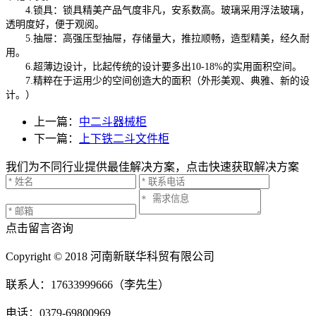
4.锁具：锁具精美产品气度非凡，安系数高。玻璃采用浮法玻璃，
透明度好，便于观阅。
5.抽屉：高强压型抽屉，存储量大，推拉顺畅，造型精美，经久耐
用。
6.超薄边设计，比起传统的设计要多出10-18%的实用面积空间。
7.精粹在于运用少的空间创造大的面积（外形美观、典雅、新的设
计。）
上一篇：
中二斗器械柜
下一篇：
上下铁二斗文件柜
我们为不同行业提供最佳解决方案，点击快速获取解决方案
点击留言咨询
Copyright © 2018 河南新联华科贸有限公司
联系人：17633999666（李先生）
电话：0379-69800969