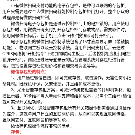
带有微信扫码支付功能的电子存包柜，是种可以联网的存包柜。
用户只需要通过个人微信扫码就能控制存包柜柜门打开。整个存取的
过程都是有微信扫码控制。
微信扫码电子存包柜是通过云控制柜门上的电控锁的。用户使用
存包柜时，用微信扫码支付打开存包柜柜门存放物品。需要取件时，
使用同微信扫码后，在手机上点击“开柜”按钮即可打开柜门。
电子存包柜的微信扫码控制系统包含了15寸液晶显示屏（带触摸
功能）、物联网主板以及云控制系统。当用户扫码支付后，云通过
GPRS网络将“开柜指令”下达到物联网主板上，后者控制相应柜门电控
锁弹开柜门。商家通过账号登录云的后台管理系统对存包柜进行管
理。包括设置存包柜使用价格和管理交易资金等等。
微信存包柜的特点：
1、用户通过微信扫扫，即可完成存包、取包操作，无需任何小纸
条耗材。既绿色环保，又安便捷，并且维护成本更低。
2、采用智能存包柜方案，可减少传统箱柜需要的打印机耗材、触
摸显示器、IC卡维护等大量硬件支持和维护成本，只需个二维码+微信
就可实现开关柜功能。
3、互联网化，通过智能存包柜所有开关箱操作都需要通过微信作
为媒介，这就与用户建立的互联网桥梁，从而可以实现互联网传播、
互联网支付、互联网营销等等功能。
微信存包柜操作流程非常的简单：
存包：