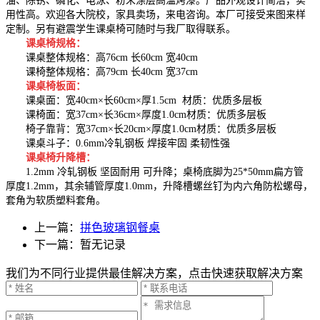
油、除锈、磷化、电泳、粉末涂层高温烤漆。产品外观设计简洁，实
用性高。欢迎各大院校，家具卖场，来电咨询。本厂可接受来图来样
定制。另有避震学生课桌椅可随时与我厂取得联系。
课桌椅规格：
课桌整体规格：高76cm 长60cm 宽40cm
课椅整体规格：高79cm 长40cm 宽37cm
课桌椅板面：
课桌面：宽40cm×长60cm×厚1.5cm 材质：优质多层板
课椅面：宽37cm×长36cm×厚度1.0cm材质：优质多层板
椅子靠背：宽37cm×长20cm×厚度1.0cm材质：优质多层板
课桌斗子：0.6mm冷轧钢板 焊接牢固 柔韧性强
课桌椅升降槽：
1.2mm 冷轧钢板 坚固耐用 可升降；桌椅底脚为25*50mm扁方管
厚度1.2mm，其余辅管厚度1.0mm，升降槽螺丝钉为内六角防松螺母，
套角为软质塑料套角。
上一篇：
拼色玻璃钢餐桌
下一篇：暂无记录
我们为不同行业提供最佳解决方案，点击快速获取解决方案