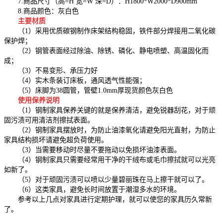
7.商品尺寸（高=H 宽=W 深=D）：H1800*W2000*D900mm
8.商品颜色：灰白色
主要材质
（1）采用优质碳钢制作床架结构稳固，铁件部分焊接用二氧化碳
保护焊；
（2）钢管表面经过除油、除锈、磷化、静电喷塑、高温固化而
成；
（3）不易变形、承压力好
（4）实木条装订床板，通风透气性能强；
（5）床脚为38圆管，管壁1.0mm厚现货颜色灰白色
使用保养说明
（1）钢制家具保养关键的就是保养清洁，避免锐器刮花，对于顽
固污渍可用清洁剂擦拭表面。
（2）钢制家具摆放时，为防止油漆氧化请避免阳光直射，为防止
家具结构损坏请避免超负荷使用。
（3）当需要移动时尽量不要拖动以免损坏油漆表面。
（4）钢制家具只需要经常用干净的干绒布或毛巾擦拭就可以光亮
如新了。
（5）对于顽固污渍可以喷以少量碧丽珠在马上擦干就可以了。
（6）这类家具，避免长时间放置于潮湿多水的环境。
参考以上几点对家具进行定期护理，就可以使您的家具历久常新
了。