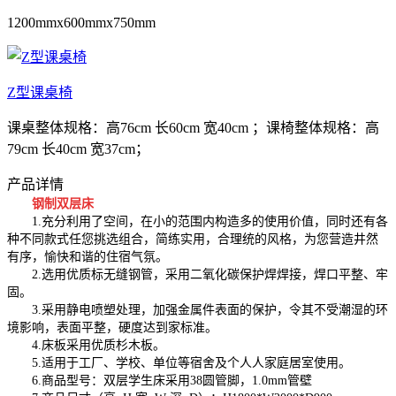
1200mmx600mmx750mm
Z型课桌椅
课桌整体规格：高76cm 长60cm 宽40cm ；课椅整体规格：高
79cm 长40cm 宽37cm；
产品详情
钢制双层床
1.充分利用了空间，在小的范围内构造多的使用价值，同时还有各
种不同款式任您挑选组合，简练实用，合理统的风格，为您营造井然
有序，愉快和谐的住宿气氛。
2.选用优质标无缝钢管，采用二氧化碳保护焊焊接，焊口平整、牢
固。
3.采用静电喷塑处理，加强金属件表面的保护，令其不受潮湿的环
境影响，表面平整，硬度达到家标准。
4.床板采用优质杉木板。
5.适用于工厂、学校、单位等宿舍及个人人家庭居室使用。
6.商品型号：双层学生床采用38圆管脚，1.0mm管壁