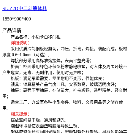
SL-Z2D中二斗等体器
1850*900*400
产品详情
产品名称：小边卡白移门柜
详细说明：
采用优质冷轧钢板经剪切，冲压，折弯，焊接，装配而成。板材
厚度 0.6~1.0mm（可选）;
焊接部分采用高标准熔接焊，表面平整光滑；
柜面：柜面采用绿色环保型粉末静电喷塑，对人体及周围环境不
产生危害，无毒、无副作用，使用时无异味；
格板：满足承重需要，坚固耐用不变形，性能优良；
锁具：锁具精美产品气度非凡，安系数高，玻璃透明度好；
抽屉：高强压型抽屉，存储量大，推拉顺畅，造型精美，经久耐
用；
适合工厂、办公室各种小型零件、物料、文具用品等之储存使
用。
相关提示：
摆放空间易干燥、通风和避光；
潮湿环境易使表面塑粉脱落导致生锈；
架体应避免长时间阳光照射，塑粉对紫外线敏感，易褪色影响美