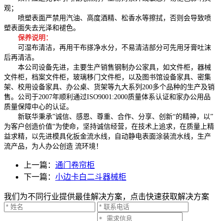
观；
喷塑表面严禁用汽油、高度酒精、松香水等擦拭，否则会导致喷
塑表面失去光泽和褪色。
保养说明：
可湿布清洁，再用干布搽净水分，不易清洁部分可先用牙膏吐沫
后再清洁。
本公司设备先进，主要生产销售钢制办公家具，如文件柜，器械
文件柜，档案文件柜，玻璃移门文件柜，以及图书馆设备家具、密集
架、校用设备家具、办公桌、货架等九大系列200多个品种的生产及销
售。公司于2007年顺利通过ISO9001:2000质量体系认证和家办公用品
质量保障中心的认证。
新联华秉承”诚信、感恩、尊重、合作、分享、创新“的精神，以”
为客户创造价值“为使命，坚持诚信经营，在技术上追求，在质量上精
益求精，以先进模具化扳金流水线，自动静电表面涂装流水线，生产
流产品，为人办公创造 流环境！
上一篇：
通门卷帘柜
下一篇：
小边卡白二斗器械柜
我们为不同行业提供最佳解决方案，点击快速获取解决方案