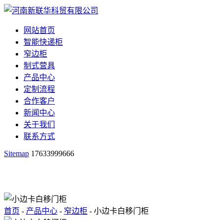
网站首页
智能快递柜
窄边柜
制式营具
产品中心
定制流程
合作客户
新闻中心
关于我们
联系方式
Sitemap
17633999666
首页
-
产品中心
-
窄边柜
- 小边卡白移门柜