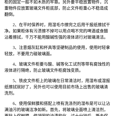
柜的固定一般不如木质的牢靠。另外要平稳放置物件，沉
重物件应放置玻璃文件柜底部，防止文件柜重心不稳造成
翻倒。
2
、在平时保养时，用湿毛巾擦完之后用干报纸擦拭干
净。如果柜体有污渍擦不掉可以用点喝不完的啤酒或食醋
沾着擦拭，千万不能用酸碱性强的液体进行对玻璃清洁。
3
、注意烟灰缸和杯具等坚硬制品的使用，使用时轻拿
轻放，不要用力碰玻璃面。
4
、玻璃文件柜要与酸、碱等化工试剂等带有腐蚀性的
液体进行隔绝，防止玻璃文件柜腐蚀变质。
5
、铁皮文件柜上的玻璃在日常清洁时，用湿布或湿报
纸擦拭就好了，另外也可以使用目前市场上出售的玻璃清
洗剂。
6
、使用保鲜膜和搭配上喷有洗涤剂的湿布是可以让沾
满油污的玻璃洁净如新。首先，将玻璃全面喷上清洁剂，
再贴上保鲜膜，使凝固的油渍软化，过十分钟后，撕去保