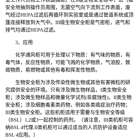
安全地抽到操作员周围，无菌空气向下流到工作表面，废
气经过
HEPA
过滤后再循环到实验室或是通过管道系统或顶
篷连接释放到大气中。
III
级生物安全柜是气密柜，进气和
排气均通过
HEPA
过滤。
3
、应用
化学通风柜可用于处理以下物质：有气味的物质，有
毒气体，反应性物质，可能飞溅的化学物质，气溶胶，致
癌物质，易燃物或其他有毒和挥发性物质。
生物安全柜为涉及传染性微生物或其他有害微粒的研
究提供安全的环境。只有涉及微生物样品，
I
类生物安全
柜；涉及微生物样品和微量化学试剂
(
非腐蚀性
)
，
II
类生物
安全柜；涉及细胞毒素类药物，例如各类癌症治疗药物；
III
类生物安全柜。这些机柜适用于需要与生物安全等级
（
BSL
）
1,2
或
3
一起控制的药剂。（请注意，
III
类机柜可容
纳
BSL 4
代理
.II
类机柜可以通过适当的人员防护设备适应
BSL 4
应用。）