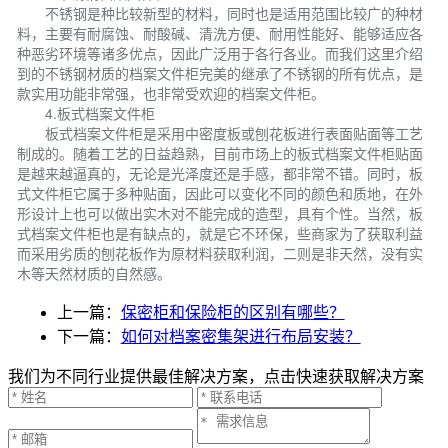
不锈钢是种比较新型的材料，同时也是适用范围比较广的种材
料，主要有耐腐蚀、耐酸碱、清洗方便、耐用性能好、能够适应各
种恶劣环境等诸多优点，因此广泛用于各行各业。而我们这里介绍
到的不锈钢材质的档案文件柜完美的继承了不锈钢的所有优点，是
款实用功能非常强，也非常受欢迎的档案文件柜。
4.板式档案文件柜
板式档案文件柜是采用中密度板或刨花板进行表面贴面等工艺
制成的。随着工艺的日益趋熟，目前市场上的板式档案文件柜贴面
是越来越逼真的，无论是光泽度还是手感，都非常不错。同时，板
式文件柜它属于多种贴面，因此可以变化不同的颜色和质地，在外
形设计上也可以做出实木对不能完成的造型，具有个性。当然，板
式档案文件柜也是有缺点的，就是它不环保，些商家为了获取利益
而采用劣质的刨花板作为原材料获取利润，二则是非天然，没有实
木等天然材质的自然感。
上一篇：
保密柜和保险柜的区别有哪些？
下一篇：
如何对档案密集架进行布局安装？
我们为不同行业提供最佳解决方案，点击快速获取解决方案