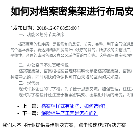
如何对档案密集架进行布局
[ 发布日期：2018-12-07 08:53:00 ]
一、功能区划分节奏秩序
档案库房的秩序感：是指形制的反复、节奏、完整、利于空气流通且简
的个基本要素，要达到档案库房设计中秩序的目的，所涉及的面也很广
平整性，合理的库房色调及办公区域位置的导向等。这些都与秩序密切
二、办公空间不失宽畅愉悦
档案密集架、密集柜档案管理环境明快是指档案密集架、密集柜
种洁净之感，同时明快的色调也可在白天增加室内的采光度。
三、现代感
现代许多企业的写字楼，为了便于思想交流，加强管理，往往采
现代写字楼设计还注重于档案密集架、密集柜环境的研究，将自
上一篇：
档案柜样式有哪些，如何选购？
下一篇：
保险柜生产工艺是怎样的？
我们为不同行业提供最佳解决方案，点击快速获取解决方案