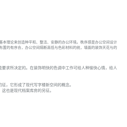
基本理论来创造种平和、整洁、安静的办公环境。秩序感是办公空间设计
布置的有序合，办公空间隔断高低与色彩材料的统，墙面的装饰天花与的
要求所决定的。在装饰明快的色调中工作可给人种愉快心情，给人
的征，它形成了现代写字楼新空间的概念。
，这也是现代档案库房的另征。