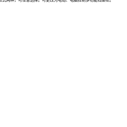
式两种，可任意选择。可更改为电动、电脑控制多功能档案柜。