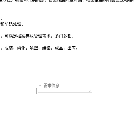
冷拉方钢和热轧钢组成，档案柜层间距可调，档案柜摇柄有圆盘式和摇把
列；
和防锈处理；
，可满足档案存放管理需求，多门多锁；
，成装，磷化，喷塑，组装，成品，出库。