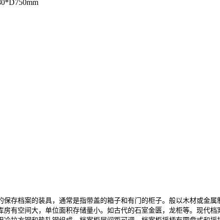
0*D750mm
保存档案的装具，通常是指带盖的箱子和有门的柜子。般以木材或金属制
库房有空间大，单位面积存储量小。如古代的石室金匮，龙柜等。现代档