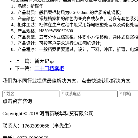
档案柜架体为双柱式结构，每层可由两块或整块搁板组成，路轨采用
1、品牌：新联华
2、产品材质：般档案柜材质为0.6~0.8mm的优质冷轧钢板；
3、产品颜色：常规档案柜的颜色为亚光白或灰白，现多有套色系
4、柜体工艺：柜体在生产过程中般采用静电喷塑处理以及磷化处理
5、产品规格：H850*W390*D390
6、产品类型：五节分体式档案柜，体积小方便移动，通体式档案柜
7、产品设计：可按客户要求进行CAD图纸设计；
8、产品程序：一般档案柜要通过，设计，下料，冲压，折弯，电焊
上一篇：暂无记录
下一篇：
二十门档案柜
我们为不同行业提供最佳解决方案，点击快速获取解决方案
点击留言咨询
Copyright © 2018 河南新联华科贸有限公司
联系人：17633999666（李先生）